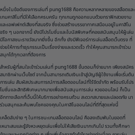
หนึ่งในข้อดีของการเล่นที่ pung1688 คือความหลากหลายของสล๊อตและ
เกมคาสิโนที่มีให้เลือกครบครัน ทุกเกมถูกออกแบบด้วยกราฟิกสวยงาม
และเอฟเฟกต์เสียงที่สมจริง ซึ่งช่วยสร้างบรรยากาศเสมือนอยู่ในคาสิโน
จริง ๆ นอกจากนี้ ยังมีโปรโมชั่นและโบนัสพิเศษที่คอยสนับสนุนให้ผู้เล่น
มีโอกาสชนะรางวัลมากยิ่งขึ้น อีกทั้ง ยังมีฟีเจอร์การเล่นสล็อตเว็บตรง ที่
ช่วยให้การทำธุรกรรมเป็นเรื่องง่ายและรวดเร็ว ทำให้คุณสามารถเข้าร่วม
สนุกได้ทุกเวลาที่ต้องการ
สำหรับผู้ที่สนใจเข้าร่วมเล่นที่ pung1688 ขั้นตอนก็ง่ายมาก เพียงสมัคร
สมาชิกผ่านเว็บไซต์ จากนั้นสามารถเติมเงินเข้าสู่บัญชีผู้ใช้งานเพื่อเริ่มต้น
การเล่น สัมผัสประสบการณ์การสล๊อตออนไลน์ที่ไร้ขีดจำกัด พร้อมรับโปร
โมชั่นและสิทธิพิเศษมากมายเพื่อสนับสนุนการเล่น หวยออนไลน์ ก็เป็น
อีกทางเลือกที่เว็บนี้ให้บริการอย่างครบถ้วน สะดวกสบายและปลอดภัย มา
ร่วมสนุกและค้นพบโชคของคุณในคาสิโนออนไลน์ที่ดีที่สุดแห่งนี้
เคล็ดลับง่าย ๆ ในการชนะเกมสล็อตออนไลน์ คือลงเดิมพันในยอดที่
เหมาะสมและรู้จังหวะหยุดเล่นเพื่อไม่ให้เสียเงินมากเกินไป รวมทั้งศึกษา
ข้อมูลและเทคนิคต่าง ๆ เพื่อเพิ่มโอกาสทำกำไรอย่างต่อเนื่อง การเล่น