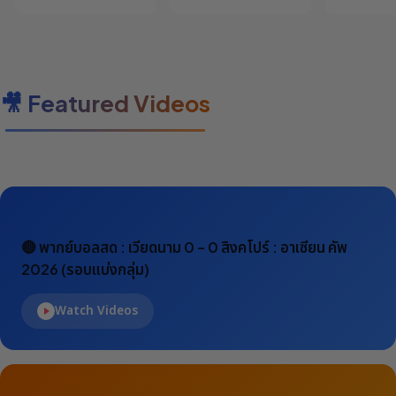
🎥 Featured Videos
🔴 พากย์บอลสด : เวียดนาม 0 - 0 สิงคโปร์ : อาเซียน คัพ
2026 (รอบแบ่งกลุ่ม)
Watch Videos