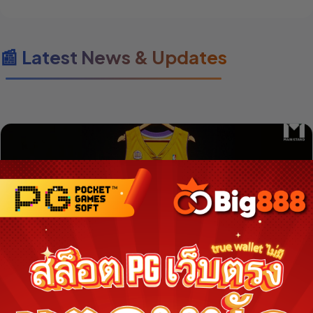
📰 Latest News & Updates
เสื้อแมตช์วอร์นของ โคบี้ ไบรอันท์ ปี 2008 เตรียมออกประมูล